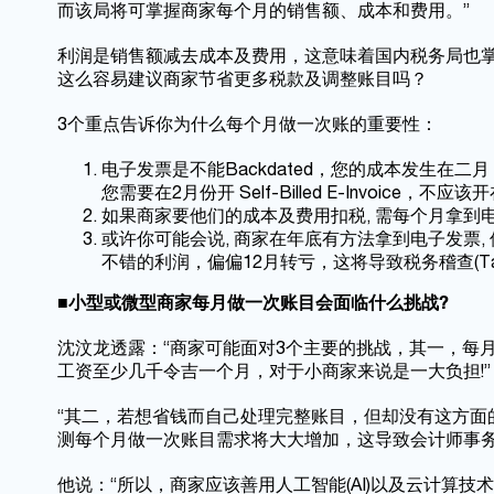
而该局将可掌握商家每个月的销售额、成本和费用。”
利润是销售额减去成本及费用，这意味着国内税务局也
这么容易建议商家节省更多税款及调整账目吗？
3个重点告诉你为什么每个月做一次账的重要性：
电子发票是不能Backdated，您的成本发生在
您需要在2月份开 Self-Billed E-Invoice，不应该
如果商家要他们的成本及费用扣税, 需每个月拿到
或许你可能会说, 商家在年底有方法拿到电子发票
不错的利润，偏偏12月转亏，这将导致税务稽查(Tax 
■
小型或微型商家每月做一次账目会面临什么挑战
?
沈汶龙透露：“商家可能面对3个主要的挑战，其一，每
工资至少几千令吉一个月，对于小商家来说是一大负担!”
“其二，若想省钱而自己处理完整账目，但却没有这方面
测每个月做一次账目需求将大大增加，这导致会计师事务
他说：“所以，商家应该善用人工智能(AI)以及云计算技术(C