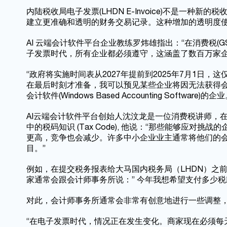
内陆税收局电子发票(LHDN E-Invoice)不是一
建立更准确和透明的财务交易记录。这种增加的透明度
AI 云端会计软件平台企业教练罗炜雄指出：“在消费税(
子发票时代，所有企业都必须遵守，这涵盖了数百万家企
“政府将实施时间表从2027年提前到2025年7月1日
在最后时刻才准备，我可以预见某些企业将因无法获得
会计软件(Windows Based Accounting Software)的企业
AI云端会计软件平台创始人沈汶龙是一位消费税讲师，
中的税码知识 (Tax Code), 他说：“那些能够应
更高，竞争也会减少。许多中小企业业主通常将他们的
目。”
例如，在提交税务报表给大马国内税务局（LHDN）之
家通常会跟会计师事务所说：” 今年我想希望支付多少税款
对此，会计师事务所通常会非常有创意地进行一些调整
“在电子发票时代，情况正在发生变化。商家现在必须每