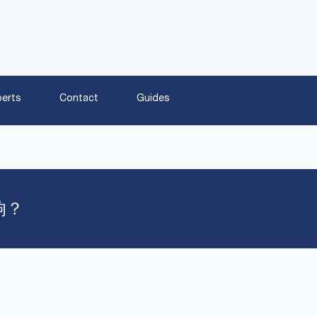
perts
Contact
Guides
响？