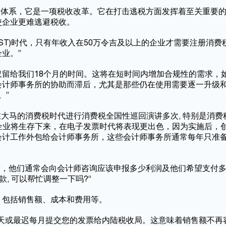
种新的税收体系，它是一项税收改革。它在打击逃税方面发挥着至关重要
使企业更难逃避税收。
GST)时代，只有年收入在50万令吉及以上的企业才需要注册消费
业。”
，这仅留给我们18个月的时间。这将在短时间内增加合规性的需求，
会计师事务所的协助而滞后，尤其是那些仍在使用需要逐一升级
。”
在大马的消费税时代进行消费税全国性巡回演讲多次, 特别是消费
对挑战的企业将生存下来，在电子发票时代将表现更出色，因为实施后，
会计工作外包给会计师事务所，这些会计师事务所通常每年只准
前，他们通常会向会计师咨询应该申报多少利润及他们希望支付多少
, 可以帮忙调整一下吗?“
，包括销售额、成本和费用等。
天或最迟每月提交您的发票给内陆税收局。这意味着销售额不再